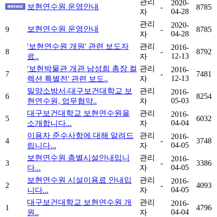
관리
2020-
보현연수원 운영안내
-
8785
04-28
자
관리
2020-
보현연수원 운영안내
9
-
8785
04-28
자
'보현연수원 개원' 관련 보도자
관리
2016-
8
-
8792
12-13
료..
자
'보현박물관 개관 남성희 총장 컬
관리
2016-
7
-
7481
12-13
렉션 특별전' 관련 보도..
자
밀양소방서-대구보건대학교 보
관리
2016-
6
8254
05-03
현연수원, 업무협약..
자
대구보건대학교 보현연수원을
관리
2016-
5
6032
04-04
소개합니다...
자
이용자 준수사항에 대해 알려드
관리
2016-
4
-
3748
04-05
립니다...
자
보현연수원 층별시설안내입니
관리
2016-
3
-
3386
04-05
다...
자
보현연수원 시설이용료 안내입
관리
2016-
2
-
4093
04-05
니다...
자
대구보건대학교 보현연수원 개
관리
2016-
1
4796
04-04
원..
자