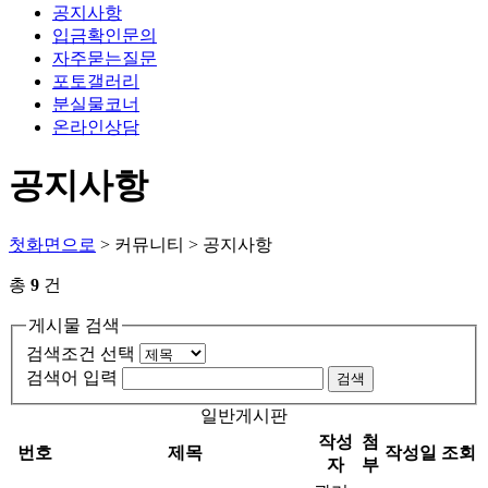
공지사항
입금확인문의
자주묻는질문
포토갤러리
분실물코너
온라인상담
공지사항
첫화면으로
> 커뮤니티 > 공지사항
총
9
건
게시물 검색
검색조건 선택
검색어 입력
검색
일반게시판
작성
첨
번호
제목
작성일
조회
자
부