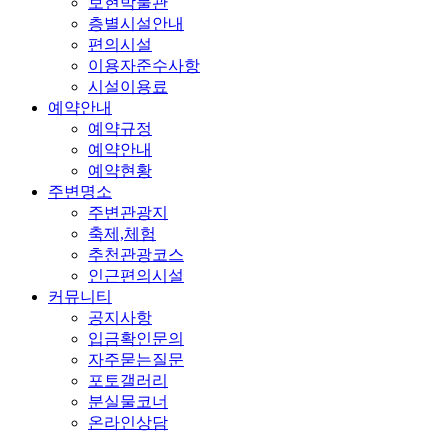
보현박물관
층별시설안내
편의시설
이용자준수사항
시설이용료
예약안내
예약규정
예약안내
예약현황
주변명소
주변관광지
축제,체험
추천관광코스
인근편의시설
커뮤니티
공지사항
입금확인문의
자주묻는질문
포토갤러리
분실물코너
온라인상담